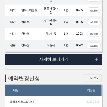
장
꽝조사 김사
대기
한하스페셜호
1 명
09-05
승인완료
장
꽝조사 김사
대기
한하호
1 명
09-05
승인완료
장
대기
한하호
공사감독
1 명
10-03
승인완료
신청
한하호
석형식
1 명
08-22
승인완료
자세히 보러가기
예약변경신청
+ 더보기
내용
작성일
·
급하게 요청드립니다.
2026-08-06