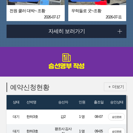
전원 쿨러 대박~ 조황
우럭들로 굿~조황
2026-07-17
2026-07-11
자세히 보러가기
승선명부 작성
예약신청현황
+ 더보기
상태
선박명
승선자
인원
출조일
승인상태
대기
한하3호
갑2
1 명
08-07
승인완료
꽝조사 김사
대기
한하3호
1 명
09-05
승인완료