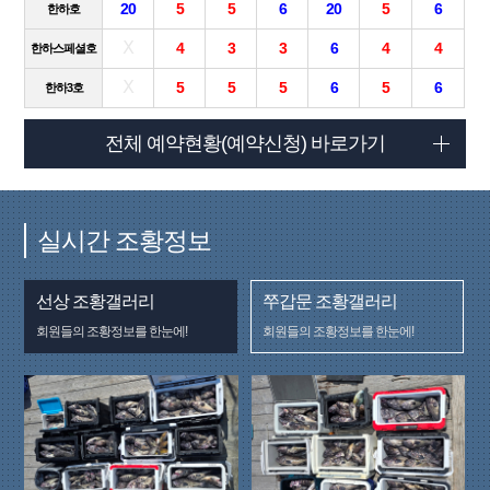
20
5
5
6
20
5
6
한하호
Ⅹ
4
3
3
6
4
4
한하스페셜호
Ⅹ
5
5
5
6
5
6
한하3호
전체 예약현황(예약신청) 바로가기
실시간 조황정보
선상 조황갤러리
쭈갑문 조황갤러리
회원들의 조황정보를 한눈에!
회원들의 조황정보를 한눈에!