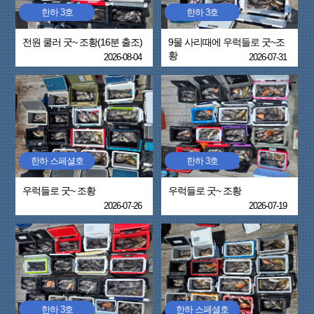
한하 3호
한하 3호
전원 쿨러 굿~ 조황(16분 출조)
9물 사리때에 우럭들로 굿~조
황
2026-08-04
2026-07-31
한하 스페셜호
한하 3호
우럭들로 굿~ 조황
우럭들로 굿~ 조황
2026-07-26
2026-07-19
한하 3호
한하 스페셜호