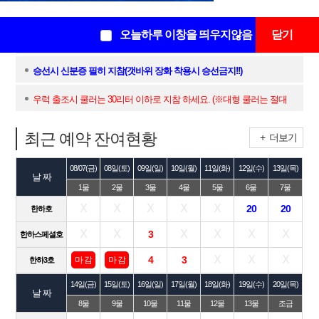
공지사항
+ 더보기
오늘하루 이창을 띄우지않음
닫기
2026년도 쭈/갑 출조 인터넷 예약 오픈 공지
승선시 신분증 필히 지참(갯바위 장화 착용시 승선금지!!)
우럭 출조시 쿨러는 30리터 이하로 지참 하세요. (※대형 쿨러는 절대
가...
최근 예약 잔여현황
+ 더보기
08/07(금)
08일(토)
09일(일)
10일(월)
11일(화)
12일(수)
13일(목)
날 짜
1물
2물
3물
4물
5물
6물
7물
Ⅹ
Ⅹ
Ⅹ
Ⅹ
Ⅹ
20
20
한하호
Ⅹ
Ⅹ
Ⅹ
Ⅹ
Ⅹ
Ⅹ
3
한하스페셜호
Ⅹ
Ⅹ
Ⅹ
4
3
마 감
마 감
한하3호
14일(금)
15일(토)
16일(일)
17일(월)
18일(화)
19일(수)
20일(목)
날 짜
8물
9물
10물
11물
12물
13물
조금