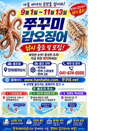
APP DOWN
바다낚시의 중심지
"한하레저낚시"
QUICK
NOTICE
긴급 공지사항
내일, 8월7일(금) 정상 출조합니다, 새벽 2시40분까지 오세요
,,
생새우 팝니다
한하 3호 9월1일부터~17일까지 백사장항에서 쭈꾸미 출조합니다.
한하스페셜호 9월1일~18일 천수만 당암포구항에서 쭈꾸미 출조합니다.
NOTICE